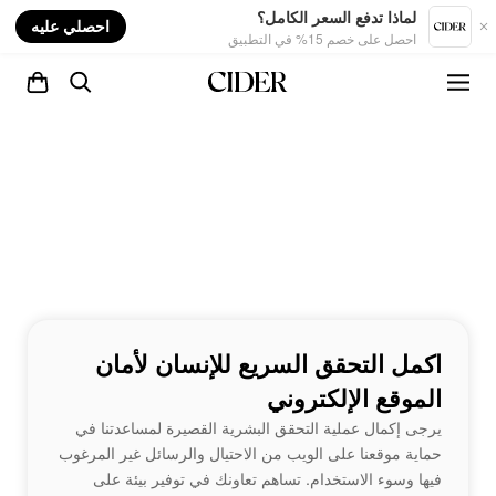
nt
لماذا تدفع السعر الكامل؟
احصلي عليه
احصل على خصم 15% في التطبيق
اكمل التحقق السريع للإنسان لأمان
الموقع الإلكتروني
يرجى إكمال عملية التحقق البشرية القصيرة لمساعدتنا في
حماية موقعنا على الويب من الاحتيال والرسائل غير المرغوب
فيها وسوء الاستخدام. تساهم تعاونك في توفير بيئة على