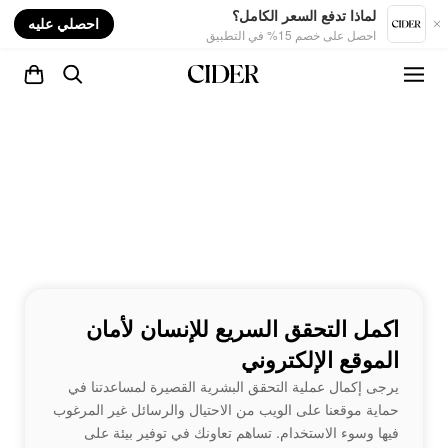
nt
لماذا تدفع السعر الكامل؟
احصلي عليه
احصل على خصم 15% في التطبيق
اكمل التحقق السريع للإنسان لأمان
الموقع الإلكتروني
يرجى إكمال عملية التحقق البشرية القصيرة لمساعدتنا في
حماية موقعنا على الويب من الاحتيال والرسائل غير المرغوب
فيها وسوء الاستخدام. تساهم تعاونك في توفير بيئة على