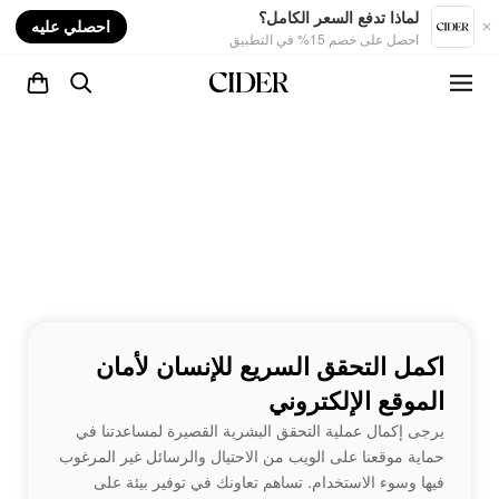
nt
لماذا تدفع السعر الكامل؟
احصلي عليه
احصل على خصم 15% في التطبيق
اكمل التحقق السريع للإنسان لأمان
الموقع الإلكتروني
يرجى إكمال عملية التحقق البشرية القصيرة لمساعدتنا في
حماية موقعنا على الويب من الاحتيال والرسائل غير المرغوب
فيها وسوء الاستخدام. تساهم تعاونك في توفير بيئة على