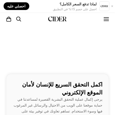
nt
لماذا تدفع السعر الكامل؟
احصلي عليه
احصل على خصم 15% في التطبيق
اكمل التحقق السريع للإنسان لأمان
الموقع الإلكتروني
يرجى إكمال عملية التحقق البشرية القصيرة لمساعدتنا في
حماية موقعنا على الويب من الاحتيال والرسائل غير المرغوب
فيها وسوء الاستخدام. تساهم تعاونك في توفير بيئة على