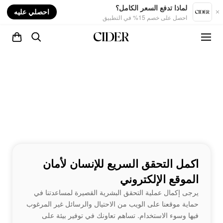
nt
لماذا تدفع السعر الكامل؟
احصلي عليه
احصل على خصم 15% في التطبيق
اكمل التحقق السريع للإنسان لأمان
الموقع الإلكتروني
يرجى إكمال عملية التحقق البشرية القصيرة لمساعدتنا في
حماية موقعنا على الويب من الاحتيال والرسائل غير المرغوب
فيها وسوء الاستخدام. تساهم تعاونك في توفير بيئة على