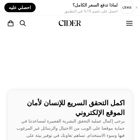
nt
لماذا تدفع السعر الكامل؟
احصلي عليه
احصل على خصم 15% في التطبيق
اكمل التحقق السريع للإنسان لأمان
الموقع الإلكتروني
يرجى إكمال عملية التحقق البشرية القصيرة لمساعدتنا في
حماية موقعنا على الويب من الاحتيال والرسائل غير المرغوب
فيها وسوء الاستخدام. تساهم تعاونك في توفير بيئة على