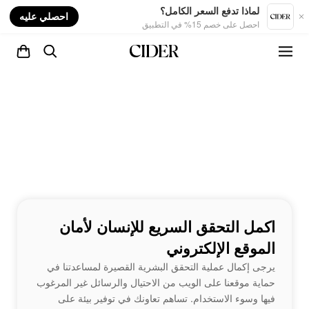
nt
لماذا تدفع السعر الكامل؟
احصلي عليه
احصل على خصم 15% في التطبيق
اكمل التحقق السريع للإنسان لأمان
الموقع الإلكتروني
يرجى إكمال عملية التحقق البشرية القصيرة لمساعدتنا في
حماية موقعنا على الويب من الاحتيال والرسائل غير المرغوب
فيها وسوء الاستخدام. تساهم تعاونك في توفير بيئة على