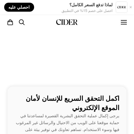
nt
لماذا تدفع السعر الكامل؟
احصلي عليه
احصل على خصم 15% في التطبيق
اكمل التحقق السريع للإنسان لأمان
الموقع الإلكتروني
يرجى إكمال عملية التحقق البشرية القصيرة لمساعدتنا في
حماية موقعنا على الويب من الاحتيال والرسائل غير المرغوب
فيها وسوء الاستخدام. تساهم تعاونك في توفير بيئة على