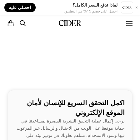
nt
لماذا تدفع السعر الكامل؟
احصلي عليه
احصل على خصم 15% في التطبيق
اكمل التحقق السريع للإنسان لأمان
الموقع الإلكتروني
يرجى إكمال عملية التحقق البشرية القصيرة لمساعدتنا في
حماية موقعنا على الويب من الاحتيال والرسائل غير المرغوب
فيها وسوء الاستخدام. تساهم تعاونك في توفير بيئة على