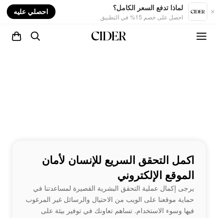
nt
لماذا تدفع السعر الكامل؟
احصلي عليه
احصل على خصم 15% في التطبيق
اكمل التحقق السريع للإنسان لأمان
الموقع الإلكتروني
يرجى إكمال عملية التحقق البشرية القصيرة لمساعدتنا في
حماية موقعنا على الويب من الاحتيال والرسائل غير المرغوب
فيها وسوء الاستخدام. تساهم تعاونك في توفير بيئة على