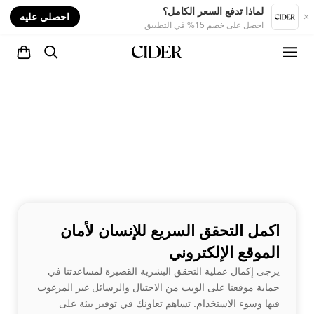
nt
لماذا تدفع السعر الكامل؟
احصلي عليه
احصل على خصم 15% في التطبيق
اكمل التحقق السريع للإنسان لأمان
الموقع الإلكتروني
يرجى إكمال عملية التحقق البشرية القصيرة لمساعدتنا في
حماية موقعنا على الويب من الاحتيال والرسائل غير المرغوب
فيها وسوء الاستخدام. تساهم تعاونك في توفير بيئة على