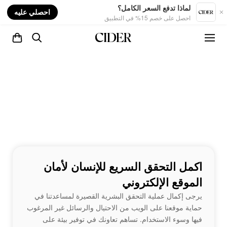
nt
لماذا تدفع السعر الكامل؟
احصلي عليه
احصل على خصم 15% في التطبيق
اكمل التحقق السريع للإنسان لأمان
الموقع الإلكتروني
يرجى إكمال عملية التحقق البشرية القصيرة لمساعدتنا في
حماية موقعنا على الويب من الاحتيال والرسائل غير المرغوب
فيها وسوء الاستخدام. تساهم تعاونك في توفير بيئة على