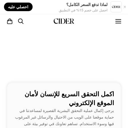
nt
لماذا تدفع السعر الكامل؟
احصلي عليه
احصل على خصم 15% في التطبيق
اكمل التحقق السريع للإنسان لأمان
الموقع الإلكتروني
يرجى إكمال عملية التحقق البشرية القصيرة لمساعدتنا في
حماية موقعنا على الويب من الاحتيال والرسائل غير المرغوب
فيها وسوء الاستخدام. تساهم تعاونك في توفير بيئة على