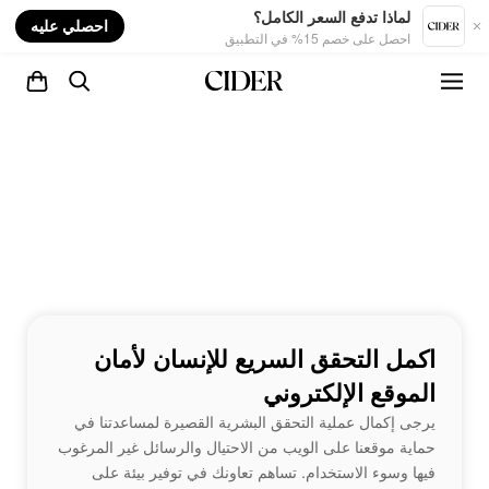
nt
لماذا تدفع السعر الكامل؟
احصلي عليه
احصل على خصم 15% في التطبيق
اكمل التحقق السريع للإنسان لأمان
الموقع الإلكتروني
يرجى إكمال عملية التحقق البشرية القصيرة لمساعدتنا في
حماية موقعنا على الويب من الاحتيال والرسائل غير المرغوب
فيها وسوء الاستخدام. تساهم تعاونك في توفير بيئة على