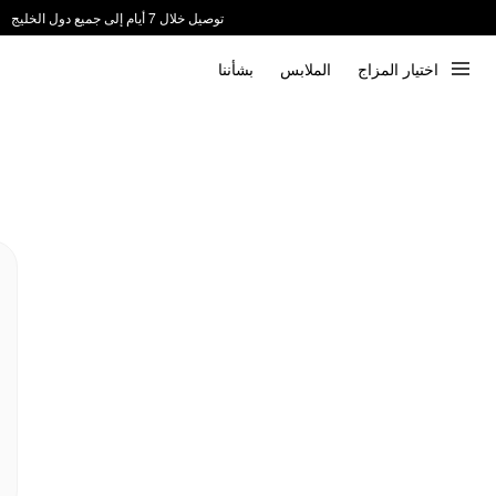
توصيل خلال 7 أيام إلى جميع دول الخليج
ندعم الدفع عند الاستلام 📦
اختيار المزاج
الملابس
بشأننا