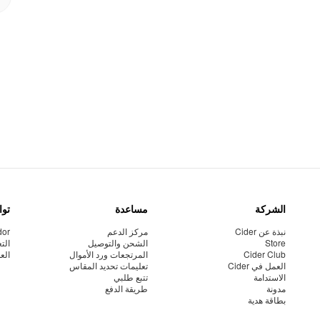
الشركة
مساعدة
توا
نبذة عن Cider
مركز الدعم
dor
Store
الشحن والتوصيل
الت
Cider Club
المرتجعات ورد الأموال
الع
العمل في Cider
تعليمات تحديد المقاس
الاستدامة
تتبع طلبي
مدونة
طريقة الدفع
بطاقة هدية