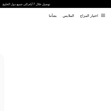
توصيل خلال 7 أيام إلى جميع دول الخليج
ندعم الدفع عند الاستلام 📦
اختيار المزاج
الملابس
بشأننا