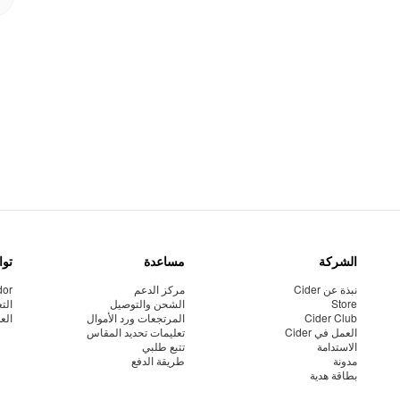
الشركة
مساعدة
توا
نبذة عن Cider
مركز الدعم
dor
Store
الشحن والتوصيل
الت
Cider Club
المرتجعات ورد الأموال
الع
العمل في Cider
تعليمات تحديد المقاس
الاستدامة
تتبع طلبي
مدونة
طريقة الدفع
بطاقة هدية