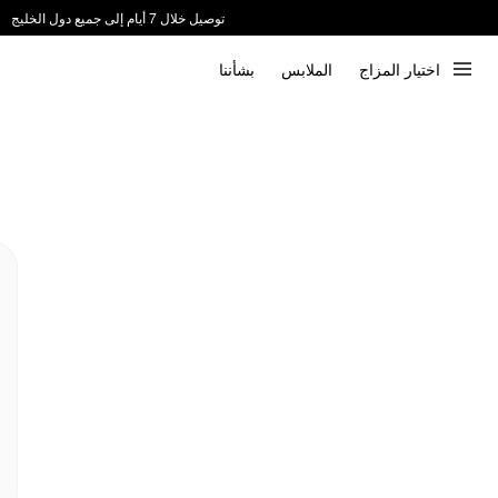
توصيل خلال 7 أيام إلى جميع دول الخليج
ندعم الدفع عند الاستلام 📦
اختيار المزاج
الملابس
بشأننا