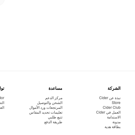
الشركة
مساعدة
توا
نبذة عن Cider
مركز الدعم
dor
Store
الشحن والتوصيل
الت
Cider Club
المرتجعات ورد الأموال
الع
العمل في Cider
تعليمات تحديد المقاس
الاستدامة
تتبع طلبي
مدونة
طريقة الدفع
بطاقة هدية