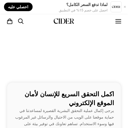
nt
لماذا تدفع السعر الكامل؟
احصلي عليه
احصل على خصم 15% في التطبيق
اكمل التحقق السريع للإنسان لأمان
الموقع الإلكتروني
يرجى إكمال عملية التحقق البشرية القصيرة لمساعدتنا في
حماية موقعنا على الويب من الاحتيال والرسائل غير المرغوب
فيها وسوء الاستخدام. تساهم تعاونك في توفير بيئة على