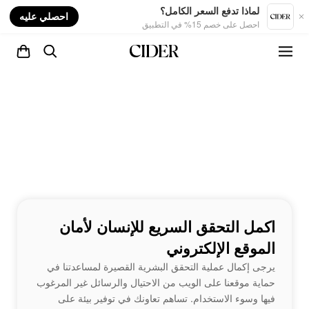
nt
لماذا تدفع السعر الكامل؟
احصلي عليه
احصل على خصم 15% في التطبيق
اكمل التحقق السريع للإنسان لأمان
الموقع الإلكتروني
يرجى إكمال عملية التحقق البشرية القصيرة لمساعدتنا في
حماية موقعنا على الويب من الاحتيال والرسائل غير المرغوب
فيها وسوء الاستخدام. تساهم تعاونك في توفير بيئة على