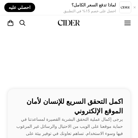
nt
لماذا تدفع السعر الكامل؟
احصلي عليه
احصل على خصم 15% في التطبيق
اكمل التحقق السريع للإنسان لأمان
الموقع الإلكتروني
يرجى إكمال عملية التحقق البشرية القصيرة لمساعدتنا في
حماية موقعنا على الويب من الاحتيال والرسائل غير المرغوب
فيها وسوء الاستخدام. تساهم تعاونك في توفير بيئة على