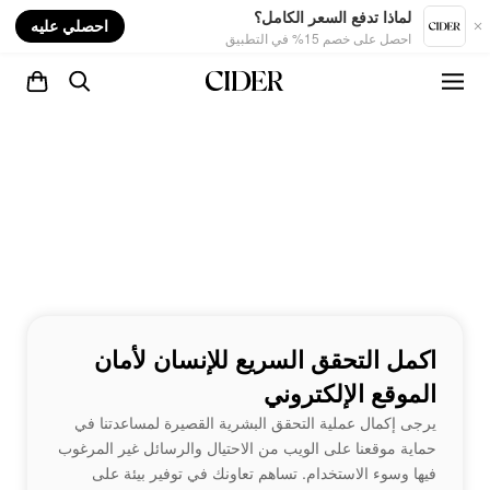
nt
لماذا تدفع السعر الكامل؟
احصلي عليه
احصل على خصم 15% في التطبيق
اكمل التحقق السريع للإنسان لأمان
الموقع الإلكتروني
يرجى إكمال عملية التحقق البشرية القصيرة لمساعدتنا في
حماية موقعنا على الويب من الاحتيال والرسائل غير المرغوب
فيها وسوء الاستخدام. تساهم تعاونك في توفير بيئة على