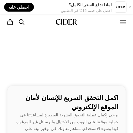
nt
لماذا تدفع السعر الكامل؟
احصلي عليه
احصل على خصم 15% في التطبيق
اكمل التحقق السريع للإنسان لأمان
الموقع الإلكتروني
يرجى إكمال عملية التحقق البشرية القصيرة لمساعدتنا في
حماية موقعنا على الويب من الاحتيال والرسائل غير المرغوب
فيها وسوء الاستخدام. تساهم تعاونك في توفير بيئة على