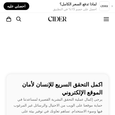
nt
لماذا تدفع السعر الكامل؟
احصلي عليه
احصل على خصم 15% في التطبيق
اكمل التحقق السريع للإنسان لأمان
الموقع الإلكتروني
يرجى إكمال عملية التحقق البشرية القصيرة لمساعدتنا في
حماية موقعنا على الويب من الاحتيال والرسائل غير المرغوب
فيها وسوء الاستخدام. تساهم تعاونك في توفير بيئة على