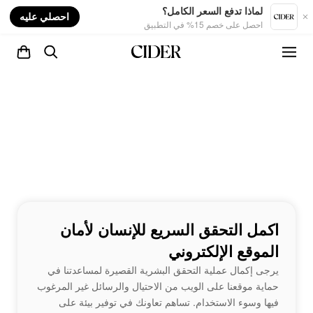
nt
لماذا تدفع السعر الكامل؟
احصلي عليه
احصل على خصم 15% في التطبيق
اكمل التحقق السريع للإنسان لأمان
الموقع الإلكتروني
يرجى إكمال عملية التحقق البشرية القصيرة لمساعدتنا في
حماية موقعنا على الويب من الاحتيال والرسائل غير المرغوب
فيها وسوء الاستخدام. تساهم تعاونك في توفير بيئة على