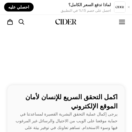
nt
لماذا تدفع السعر الكامل؟
احصلي عليه
احصل على خصم 15% في التطبيق
اكمل التحقق السريع للإنسان لأمان
الموقع الإلكتروني
يرجى إكمال عملية التحقق البشرية القصيرة لمساعدتنا في
حماية موقعنا على الويب من الاحتيال والرسائل غير المرغوب
فيها وسوء الاستخدام. تساهم تعاونك في توفير بيئة على