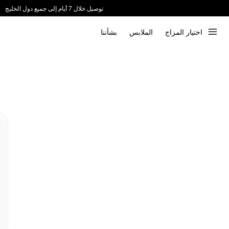
توصيل خلال 7 أيام إلى جميع دول الخليج
ندعم الدفع عند الاستلام 📦
اختيار المزاج
الملابس
بشأننا