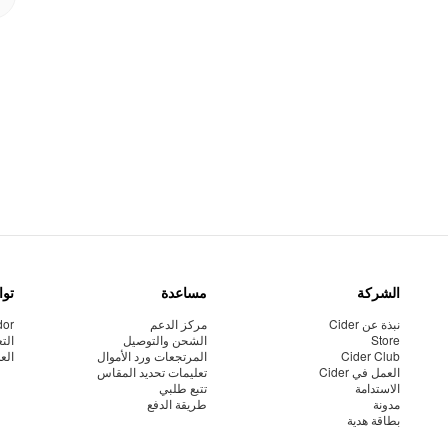
الشركة
مساعدة
توا
نبذة عن Cider
مركز الدعم
dor
Store
الشحن والتوصيل
الت
Cider Club
المرتجعات ورد الأموال
الع
العمل في Cider
تعليمات تحديد المقاس
الاستدامة
تتبع طلبي
مدونة
طريقة الدفع
بطاقة هدية