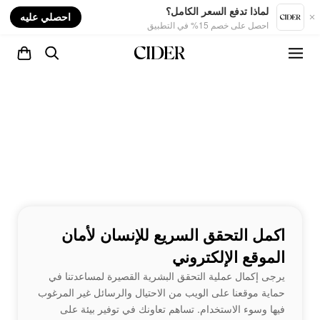
nt
لماذا تدفع السعر الكامل؟
احصلي عليه
احصل على خصم 15% في التطبيق
اكمل التحقق السريع للإنسان لأمان
الموقع الإلكتروني
يرجى إكمال عملية التحقق البشرية القصيرة لمساعدتنا في
حماية موقعنا على الويب من الاحتيال والرسائل غير المرغوب
فيها وسوء الاستخدام. تساهم تعاونك في توفير بيئة على