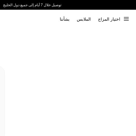
ندعم الدفع عند الاستلام 📦
اختيار المزاج
الملابس
بشأننا