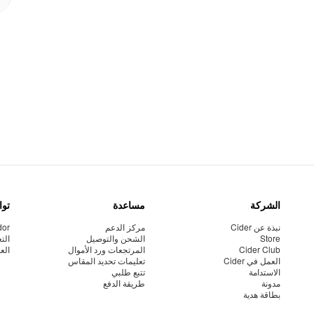
الشركة
مساعدة
توا
نبذة عن Cider
مركز الدعم
dor
Store
الشحن والتوصيل
الت
Cider Club
المرتجعات ورد الأموال
الع
العمل في Cider
تعليمات تحديد المقاس
الاستدامة
تتبع طلبي
مدونة
طريقة الدفع
بطاقة هدية