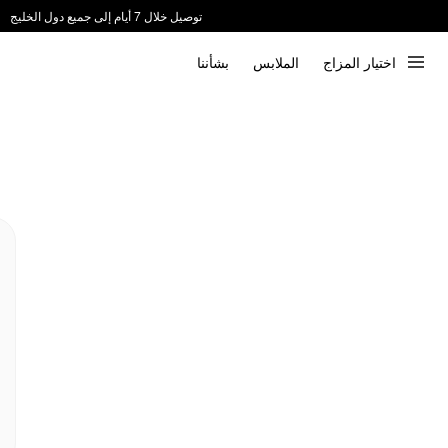
توصيل خلال 7 أيام إلى جميع دول الخليج
ندعم الدفع عند الاستلام 📦
اختيار المزاج
الملابس
بشأننا