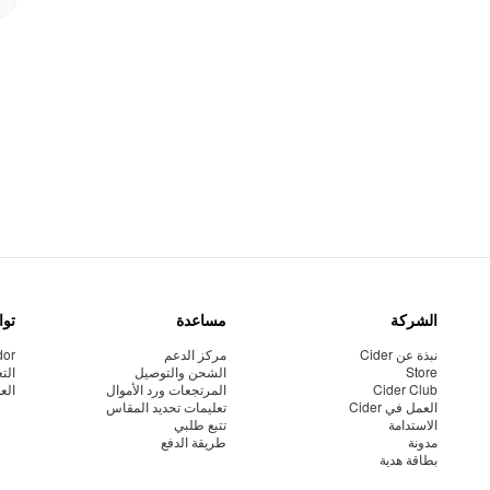
الشركة
مساعدة
توا
نبذة عن Cider
مركز الدعم
dor
Store
الشحن والتوصيل
الت
Cider Club
المرتجعات ورد الأموال
الع
العمل في Cider
تعليمات تحديد المقاس
الاستدامة
تتبع طلبي
مدونة
طريقة الدفع
بطاقة هدية