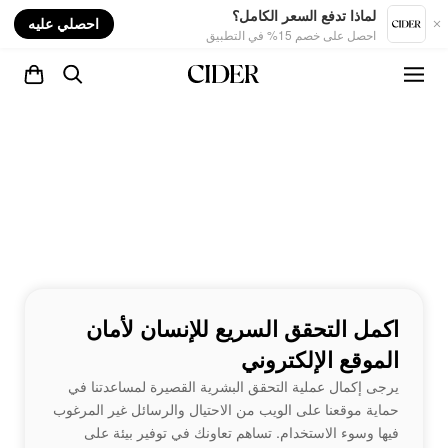
nt
لماذا تدفع السعر الكامل؟
احصلي عليه
احصل على خصم 15% في التطبيق
اكمل التحقق السريع للإنسان لأمان
الموقع الإلكتروني
يرجى إكمال عملية التحقق البشرية القصيرة لمساعدتنا في
حماية موقعنا على الويب من الاحتيال والرسائل غير المرغوب
فيها وسوء الاستخدام. تساهم تعاونك في توفير بيئة على