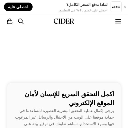
nt
لماذا تدفع السعر الكامل؟
احصلي عليه
احصل على خصم 15% في التطبيق
اكمل التحقق السريع للإنسان لأمان
الموقع الإلكتروني
يرجى إكمال عملية التحقق البشرية القصيرة لمساعدتنا في
حماية موقعنا على الويب من الاحتيال والرسائل غير المرغوب
فيها وسوء الاستخدام. تساهم تعاونك في توفير بيئة على