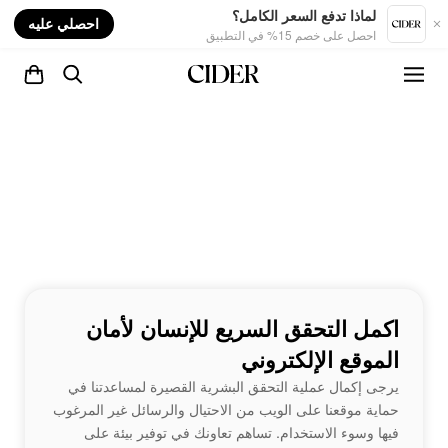
nt
لماذا تدفع السعر الكامل؟
احصلي عليه
احصل على خصم 15% في التطبيق
اكمل التحقق السريع للإنسان لأمان
الموقع الإلكتروني
يرجى إكمال عملية التحقق البشرية القصيرة لمساعدتنا في
حماية موقعنا على الويب من الاحتيال والرسائل غير المرغوب
فيها وسوء الاستخدام. تساهم تعاونك في توفير بيئة على