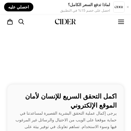
nt
لماذا تدفع السعر الكامل؟
احصلي عليه
احصل على خصم 15% في التطبيق
اكمل التحقق السريع للإنسان لأمان
الموقع الإلكتروني
يرجى إكمال عملية التحقق البشرية القصيرة لمساعدتنا في
حماية موقعنا على الويب من الاحتيال والرسائل غير المرغوب
فيها وسوء الاستخدام. تساهم تعاونك في توفير بيئة على