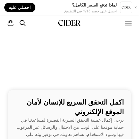
nt
لماذا تدفع السعر الكامل؟
احصلي عليه
احصل على خصم 15% في التطبيق
اكمل التحقق السريع للإنسان لأمان
الموقع الإلكتروني
يرجى إكمال عملية التحقق البشرية القصيرة لمساعدتنا في
حماية موقعنا على الويب من الاحتيال والرسائل غير المرغوب
فيها وسوء الاستخدام. تساهم تعاونك في توفير بيئة على