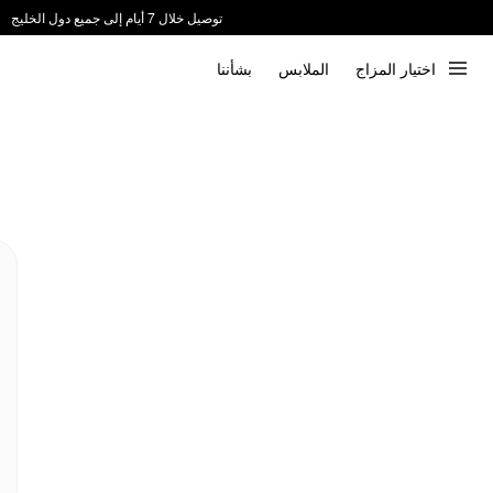
توصيل خلال 7 أيام إلى جميع دول الخليج
ندعم الدفع عند الاستلام 📦
اختيار المزاج
الملابس
بشأننا