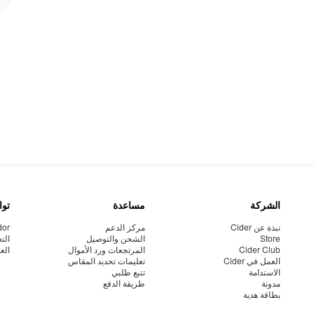
الشركة
مساعدة
توا
نبذة عن Cider
مركز الدعم
dor
Store
الشحن والتوصيل
الت
Cider Club
المرتجعات ورد الأموال
الع
العمل في Cider
تعليمات تحديد المقاس
الاستدامة
تتبع طلبي
مدونة
طريقة الدفع
بطاقة هدية