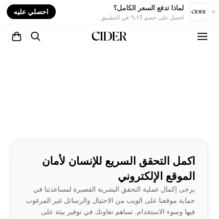
nt
لماذا تدفع السعر الكامل؟
احصلي عليه
احصل على خصم 15% في التطبيق
اكمل التحقق السريع للإنسان لأمان
الموقع الإلكتروني
يرجى إكمال عملية التحقق البشرية القصيرة لمساعدتنا في
حماية موقعنا على الويب من الاحتيال والرسائل غير المرغوب
فيها وسوء الاستخدام. تساهم تعاونك في توفير بيئة على