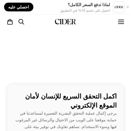
nt
لماذا تدفع السعر الكامل؟
احصلي عليه
احصل على خصم 15% في التطبيق
اكمل التحقق السريع للإنسان لأمان
الموقع الإلكتروني
يرجى إكمال عملية التحقق البشرية القصيرة لمساعدتنا في
حماية موقعنا على الويب من الاحتيال والرسائل غير المرغوب
فيها وسوء الاستخدام. تساهم تعاونك في توفير بيئة على