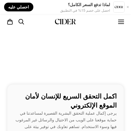
nt
لماذا تدفع السعر الكامل؟
احصلي عليه
احصل على خصم 15% في التطبيق
اكمل التحقق السريع للإنسان لأمان
الموقع الإلكتروني
يرجى إكمال عملية التحقق البشرية القصيرة لمساعدتنا في
حماية موقعنا على الويب من الاحتيال والرسائل غير المرغوب
فيها وسوء الاستخدام. تساهم تعاونك في توفير بيئة على