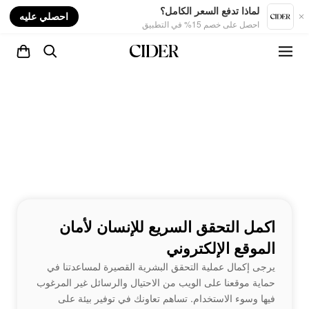
nt
لماذا تدفع السعر الكامل؟
احصلي عليه
احصل على خصم 15% في التطبيق
اكمل التحقق السريع للإنسان لأمان
الموقع الإلكتروني
يرجى إكمال عملية التحقق البشرية القصيرة لمساعدتنا في
حماية موقعنا على الويب من الاحتيال والرسائل غير المرغوب
فيها وسوء الاستخدام. تساهم تعاونك في توفير بيئة على