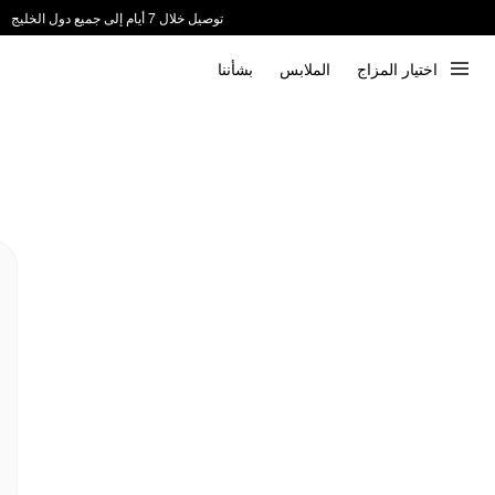
توصيل خلال 7 أيام إلى جميع دول الخليج
ندعم الدفع عند الاستلام 📦
اختيار المزاج
الملابس
بشأننا