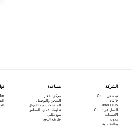
الشركة
مساعدة
توا
نبذة عن Cider
مركز الدعم
dor
Store
الشحن والتوصيل
الت
Cider Club
المرتجعات ورد الأموال
الع
العمل في Cider
تعليمات تحديد المقاس
الاستدامة
تتبع طلبي
مدونة
طريقة الدفع
بطاقة هدية