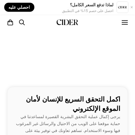
nt
لماذا تدفع السعر الكامل؟
احصلي عليه
احصل على خصم 15% في التطبيق
اكمل التحقق السريع للإنسان لأمان
الموقع الإلكتروني
يرجى إكمال عملية التحقق البشرية القصيرة لمساعدتنا في
حماية موقعنا على الويب من الاحتيال والرسائل غير المرغوب
فيها وسوء الاستخدام. تساهم تعاونك في توفير بيئة على