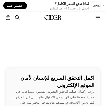
nt
لماذا تدفع السعر الكامل؟
احصلي عليه
احصل على خصم 15% في التطبيق
اكمل التحقق السريع للإنسان لأمان
الموقع الإلكتروني
يرجى إكمال عملية التحقق البشرية القصيرة لمساعدتنا في
حماية موقعنا على الويب من الاحتيال والرسائل غير المرغوب
فيها وسوء الاستخدام. تساهم تعاونك في توفير بيئة على