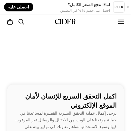
nt
لماذا تدفع السعر الكامل؟
احصلي عليه
احصل على خصم 15% في التطبيق
اكمل التحقق السريع للإنسان لأمان
الموقع الإلكتروني
يرجى إكمال عملية التحقق البشرية القصيرة لمساعدتنا في
حماية موقعنا على الويب من الاحتيال والرسائل غير المرغوب
فيها وسوء الاستخدام. تساهم تعاونك في توفير بيئة على