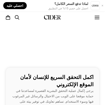
nt
لماذا تدفع السعر الكامل؟
احصلي عليه
احصل على خصم 15% في التطبيق
اكمل التحقق السريع للإنسان لأمان
الموقع الإلكتروني
يرجى إكمال عملية التحقق البشرية القصيرة لمساعدتنا في
حماية موقعنا على الويب من الاحتيال والرسائل غير المرغوب
فيها وسوء الاستخدام. تساهم تعاونك في توفير بيئة على