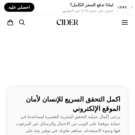
nt
لماذا تدفع السعر الكامل؟
احصلي عليه
احصل على خصم 15% في التطبيق
اكمل التحقق السريع للإنسان لأمان
الموقع الإلكتروني
يرجى إكمال عملية التحقق البشرية القصيرة لمساعدتنا في
حماية موقعنا على الويب من الاحتيال والرسائل غير المرغوب
فيها وسوء الاستخدام. تساهم تعاونك في توفير بيئة على