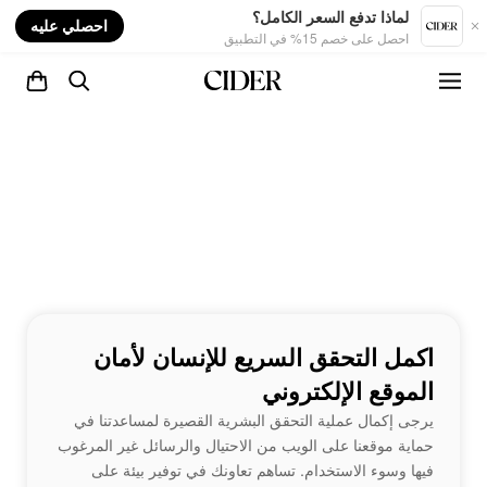
nt
لماذا تدفع السعر الكامل؟
احصلي عليه
احصل على خصم 15% في التطبيق
اكمل التحقق السريع للإنسان لأمان
الموقع الإلكتروني
يرجى إكمال عملية التحقق البشرية القصيرة لمساعدتنا في
حماية موقعنا على الويب من الاحتيال والرسائل غير المرغوب
فيها وسوء الاستخدام. تساهم تعاونك في توفير بيئة على