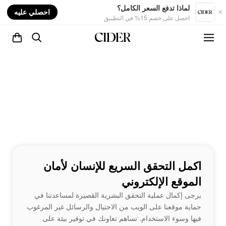
nt
لماذا تدفع السعر الكامل؟
احصلي عليه
احصل على خصم 15% في التطبيق
اكمل التحقق السريع للإنسان لأمان
الموقع الإلكتروني
يرجى إكمال عملية التحقق البشرية القصيرة لمساعدتنا في
حماية موقعنا على الويب من الاحتيال والرسائل غير المرغوب
فيها وسوء الاستخدام. تساهم تعاونك في توفير بيئة على