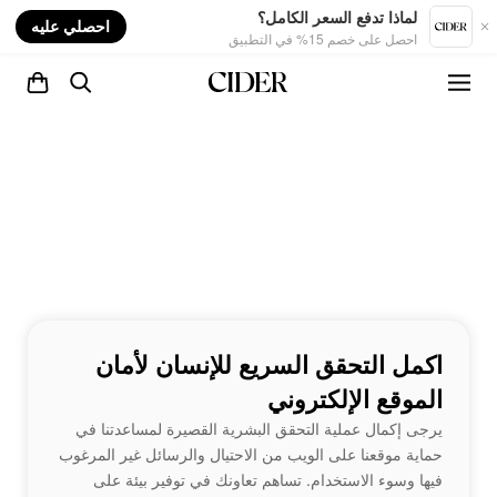
nt
لماذا تدفع السعر الكامل؟
احصلي عليه
احصل على خصم 15% في التطبيق
اكمل التحقق السريع للإنسان لأمان
الموقع الإلكتروني
يرجى إكمال عملية التحقق البشرية القصيرة لمساعدتنا في
حماية موقعنا على الويب من الاحتيال والرسائل غير المرغوب
فيها وسوء الاستخدام. تساهم تعاونك في توفير بيئة على