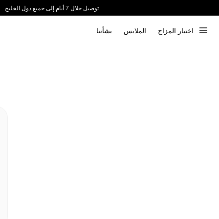
توصيل خلال 7 أيام إلى جميع دول الخليج
ندعم الدفع عند الاستلام 📦
اختيار المزاج
الملابس
بشأننا