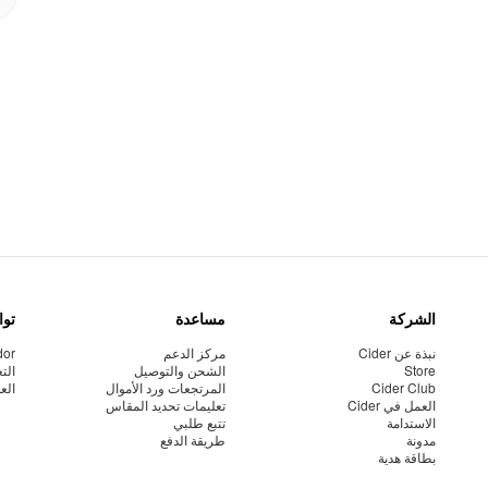
الشركة
مساعدة
توا
نبذة عن Cider
مركز الدعم
dor
Store
الشحن والتوصيل
الت
Cider Club
المرتجعات ورد الأموال
الع
العمل في Cider
تعليمات تحديد المقاس
الاستدامة
تتبع طلبي
مدونة
طريقة الدفع
بطاقة هدية