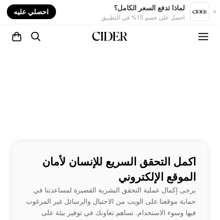
nt
لماذا تدفع السعر الكامل؟
احصلي عليه
احصل على خصم 15% في التطبيق
اكمل التحقق السريع للإنسان لأمان
الموقع الإلكتروني
يرجى إكمال عملية التحقق البشرية القصيرة لمساعدتنا في
حماية موقعنا على الويب من الاحتيال والرسائل غير المرغوب
فيها وسوء الاستخدام. تساهم تعاونك في توفير بيئة على